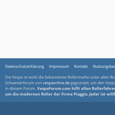
Datenschutzerklärung
Impressum
Kontakt
Nutzungsbe
Die Vespa ist wohl die bekannteste Rollermarke unter allen Rol
Schwesterforum von
vespaonline.de
gegründet, um den Vespaf
in diesem Forum.
VespaForum.com hilft allen Rollerfahrer
um die modernen Roller der Firma Piaggio. Jeder ist wi