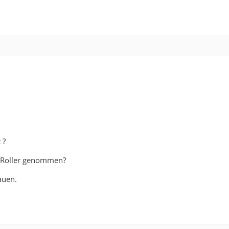
 ?
m Roller genommen?
auen.