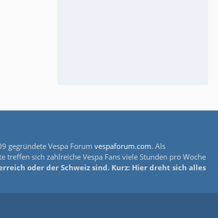
s 2009 gegründete Vespa Forum
vespaforum.com
. Als
e treffen sich zahlreiche Vespa Fans viele Stunden pro Woche
reich oder der Schweiz sind. Kurz: Hier dreht sich alles