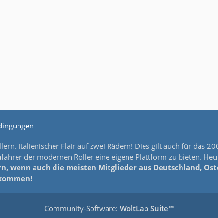
dingungen
lern. Italienischer Flair auf zwei Rädern! Dies gilt auch für da
ahrer der modernen Roller eine eigene Plattform zu bieten. Heut
n, wenn auch die meisten Mitglieder aus Deutschland, Öster
llkommen!
Community-Software:
WoltLab Suite™