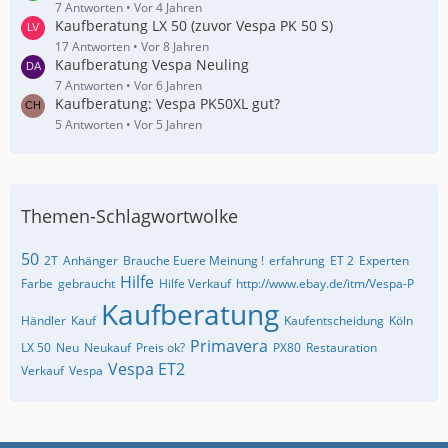
7 Antworten
Vor 4 Jahren
Kaufberatung LX 50 (zuvor Vespa PK 50 S)
17 Antworten
Vor 8 Jahren
Kaufberatung Vespa Neuling
7 Antworten
Vor 6 Jahren
Kaufberatung: Vespa PK50XL gut?
5 Antworten
Vor 5 Jahren
Themen-Schlagwortwolke
50
2T
Anhänger
Brauche Euere Meinung !
erfahrung
ET 2
Experten
Hilfe
Farbe
gebraucht
Hilfe Verkauf
http://www.ebay.de/itm/Vespa-P
Kaufberatung
Händler
Kauf
Kaufentscheidung
Köln
Primavera
LX 50
Neu
Neukauf
Preis ok?
PX80
Restauration
Vespa ET2
Verkauf
Vespa