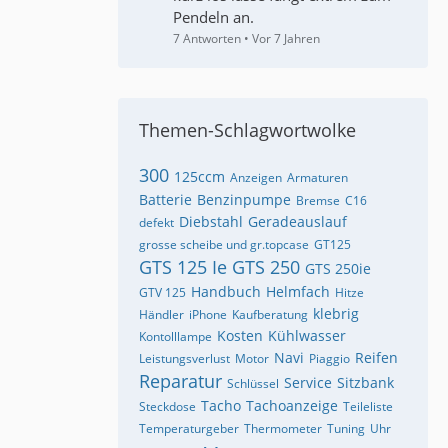
Pendeln an.
7 Antworten
Vor 7 Jahren
Themen-Schlagwortwolke
300
125ccm
Anzeigen
Armaturen
Batterie
Benzinpumpe
Bremse
C16
Diebstahl
Geradeauslauf
defekt
grosse scheibe und gr.topcase
GT125
GTS 125 Ie
GTS 250
GTS 250ie
Handbuch
Helmfach
GTV 125
Hitze
klebrig
Händler
iPhone
Kaufberatung
Kosten
Kühlwasser
Kontolllampe
Navi
Reifen
Leistungsverlust
Motor
Piaggio
Reparatur
Service
Sitzbank
Schlüssel
Tacho
Tachoanzeige
Steckdose
Teileliste
Temperaturgeber
Thermometer
Tuning
Uhr