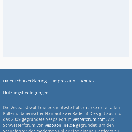
Datenschutzerklärung
Impressum
Kontakt
Nutzungsbedingungen
Die Vespa ist wohl die bekannteste Rollermarke unter allen
Rollern. Italienischer Flair auf zwei Rädern! Dies gilt auch für
das 2009 gegründete Vespa Forum
vespaforum.com
. Als
Schwesterforum von
vespaonline.de
gegründet, um den
Vespafahrer der modernen Roller eine eigene Plattform zu