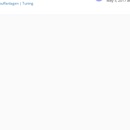
May 5, 2017 a
puffanlagen | Tuning