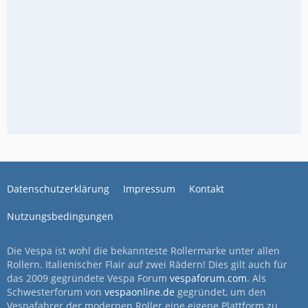
Datenschutzerklärung
Impressum
Kontakt
Nutzungsbedingungen
Die Vespa ist wohl die bekannteste Rollermarke unter allen
Rollern. Italienischer Flair auf zwei Rädern! Dies gilt auch für
das 2009 gegründete Vespa Forum
vespaforum.com
. Als
Schwesterforum von
vespaonline.de
gegründet, um den
Vespafahrer der modernen Roller eine eigene Plattform zu