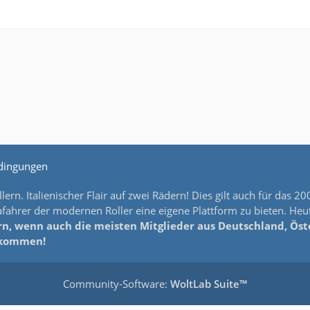
dingungen
lern. Italienischer Flair auf zwei Rädern! Dies gilt auch für da
ahrer der modernen Roller eine eigene Plattform zu bieten. Heut
n, wenn auch die meisten Mitglieder aus Deutschland, Öster
llkommen!
Community-Software:
WoltLab Suite™