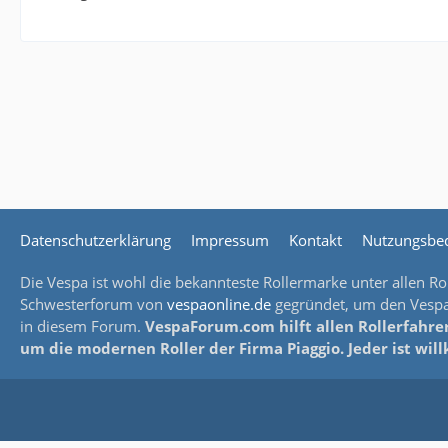
Datenschutzerklärung
Impressum
Kontakt
Nutzungsbe
Die Vespa ist wohl die bekannteste Rollermarke unter allen Rol
Schwesterforum von
vespaonline.de
gegründet, um den Vespaf
in diesem Forum.
VespaForum.com hilft allen Rollerfahrer
um die modernen Roller der Firma Piaggio. Jeder ist wi