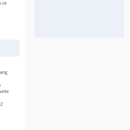
 ist
rang
s
weite
T2