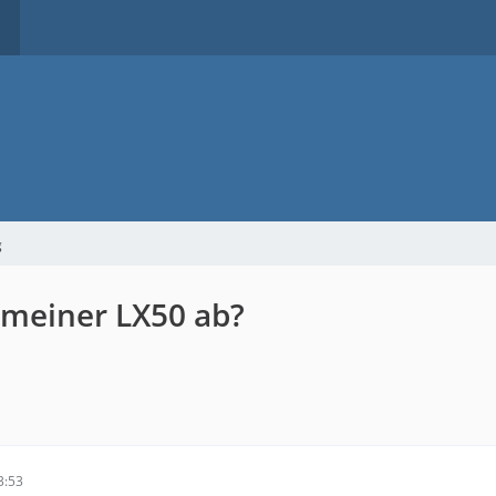
g
 meiner LX50 ab?
3:53