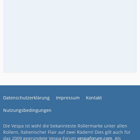
Datenschutzerklärung
Impressum
Kontakt
Nutzungsbedingungen
Die Vespa ist wohl die bekannteste Rollermarke unter allen
Rollern. Italienischer Flair auf zwei Rädern! Dies gilt auch für
das 2009 gegründete Vespa Forum
vespaforum.com
. Als