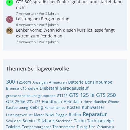
GTS 300 spradischer Fehler: geht aus und startet dann
nicht
7 Antworten
Vor 5 Jahren
Leistung am Berg zu gering
6 Antworten
Vor 5 Jahren
Lenker vorne: Wenn ich diesen kurz los lasse fängt
extrem zum Pendeln an.
7 Antworten
Vor 7 Jahren
Themen-Schlagwortwolke
300
125ccm
Batterie
Benzinpumpe
Anzeigen
Armaturen
Diebstahl
Geradeauslauf
Bremse
C16
defekt
GTS 125 Ie
GTS 250
grosse scheibe und gr.topcase
GT125
GTS 250ie
Handbuch
Helmfach
GTV 125
Hitze
Händler
iPhone
klebrig
Kosten
Kühlwasser
Kaufberatung
Kontolllampe
Reparatur
Navi
Reifen
Leistungsverlust
Motor
Piaggio
Service
Sitzbank
Tacho
Tachoanzeige
Schlüssel
Steckdose
Teileliste
Temperaturgeber
Thermometer
Tuning
Uhr
Variomatik