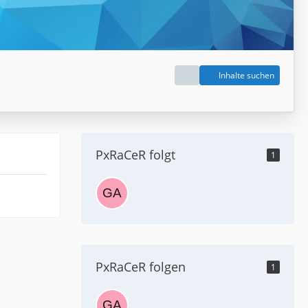
Inhalte suchen
PxRaCeR folgt
1
PxRaCeR folgen
1