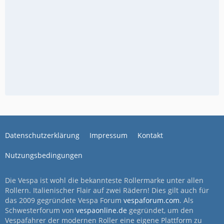
Datenschutzerklärung
Impressum
Kontakt
Nutzungsbedingungen
Die Vespa ist wohl die bekannteste Rollermarke unter allen
Rollern. Italienischer Flair auf zwei Rädern! Dies gilt auch für
das 2009 gegründete Vespa Forum
vespaforum.com
. Als
Schwesterforum von
vespaonline.de
gegründet, um den
Vespafahrer der modernen Roller eine eigene Plattform zu