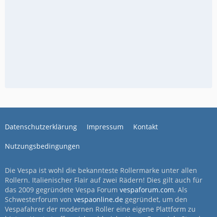
Datenschutzerklärung
Impressum
Kontakt
Nutzungsbedingungen
Die Vespa ist wohl die bekannteste Rollermarke unter allen
Rollern. Italienischer Flair auf zwei Rädern! Dies gilt auch für
das 2009 gegründete Vespa Forum
vespaforum.com
. Als
Schwesterforum von
vespaonline.de
gegründet, um den
Vespafahrer der modernen Roller eine eigene Plattform zu