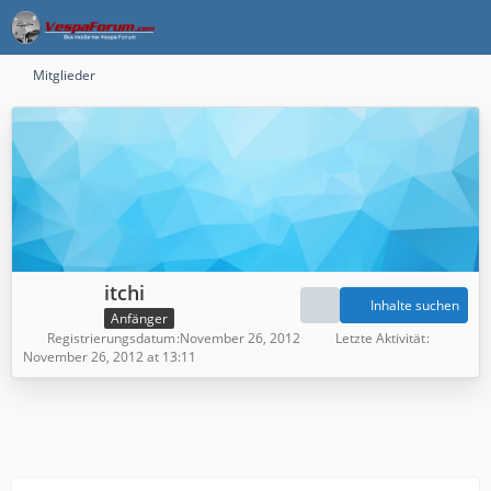
Mitglieder
itchi
Inhalte suchen
Anfänger
Registrierungsdatum
November 26, 2012
Letzte Aktivität
November 26, 2012 at 13:11