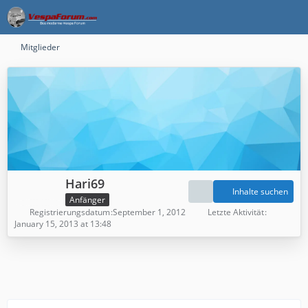
Mitglieder
Hari69
Inhalte suchen
Anfänger
Registrierungsdatum
September 1, 2012
Letzte Aktivität
January 15, 2013 at 13:48