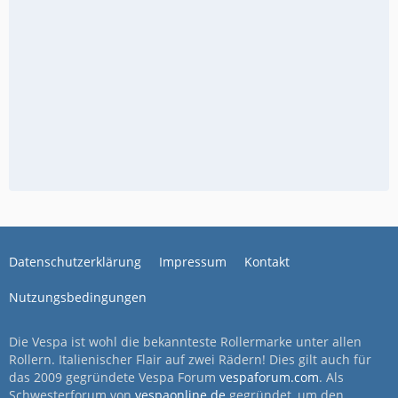
Datenschutzerklärung
Impressum
Kontakt
Nutzungsbedingungen
Die Vespa ist wohl die bekannteste Rollermarke unter allen
Rollern. Italienischer Flair auf zwei Rädern! Dies gilt auch für
das 2009 gegründete Vespa Forum
vespaforum.com
. Als
Schwesterforum von
vespaonline.de
gegründet, um den