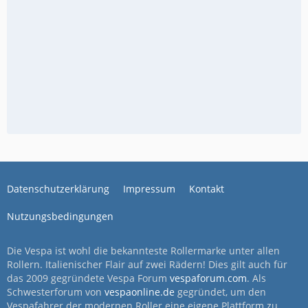
Datenschutzerklärung
Impressum
Kontakt
Nutzungsbedingungen
Die Vespa ist wohl die bekannteste Rollermarke unter allen
Rollern. Italienischer Flair auf zwei Rädern! Dies gilt auch für
das 2009 gegründete Vespa Forum
vespaforum.com
. Als
Schwesterforum von
vespaonline.de
gegründet, um den
Vespafahrer der modernen Roller eine eigene Plattform zu