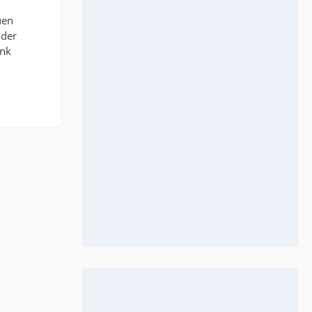
uen
 der
ank