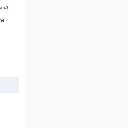
 km/h
ine