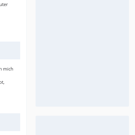
uter
en mich
ot,