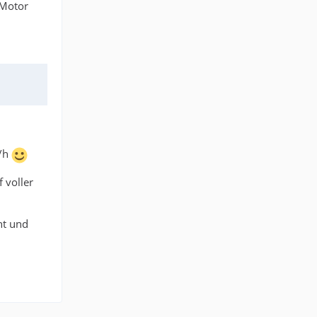
 Motor
m/h
 voller
ht und