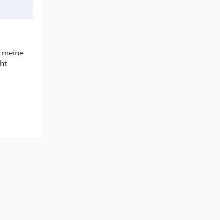
d meine
cht