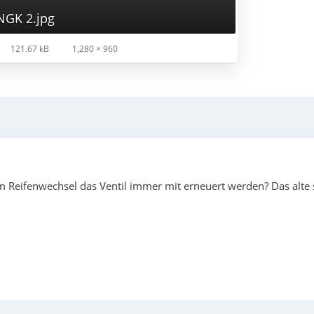
NGK 2.jpg
121.67 kB
1,280 × 960
m Reifenwechsel das Ventil immer mit erneuert werden? Das alte s