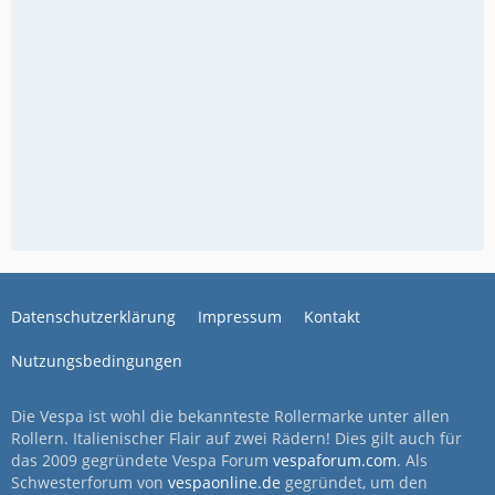
Datenschutzerklärung
Impressum
Kontakt
Nutzungsbedingungen
Die Vespa ist wohl die bekannteste Rollermarke unter allen
Rollern. Italienischer Flair auf zwei Rädern! Dies gilt auch für
das 2009 gegründete Vespa Forum
vespaforum.com
. Als
Schwesterforum von
vespaonline.de
gegründet, um den