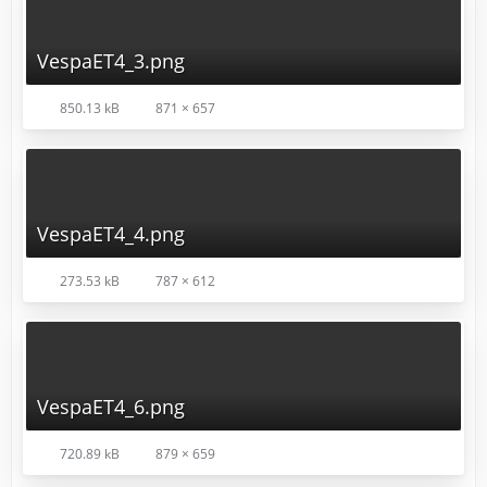
VespaET4_3.png
850.13 kB
871 × 657
VespaET4_4.png
273.53 kB
787 × 612
VespaET4_6.png
720.89 kB
879 × 659