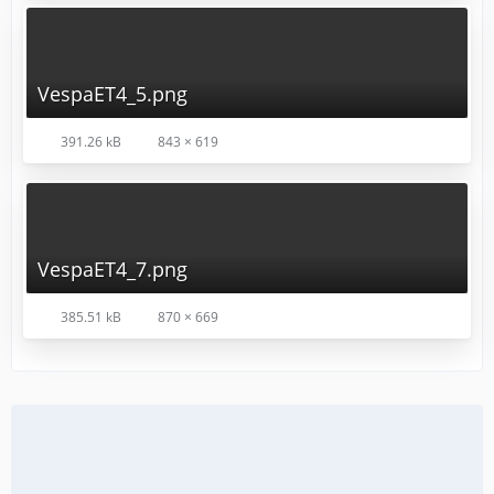
VespaET4_5.png
391.26 kB
843 × 619
VespaET4_7.png
385.51 kB
870 × 669