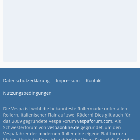
Datenschutzerklärung
Impressum
Kontakt
Nutzungsbedingungen
Die Vespa ist wohl die bekannteste Rollermarke unter allen
Rollern. Italienischer Flair auf zwei Rädern! Dies gilt auch für
das 2009 gegründete Vespa Forum
vespaforum.com
. Als
Schwesterforum von
vespaonline.de
gegründet, um den
Vespafahrer der modernen Roller eine eigene Plattform zu
bieten. Heute treffen sich zahlreiche Vespa Fans viele Stunden