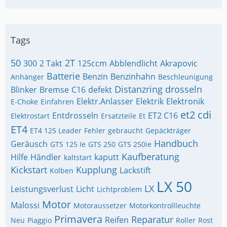
Tags
50
2T
300
2 Takt
125ccm
Abblendlicht
Akrapovic
Batterie
Benzin
Benzinhahn
Anhänger
Beschleunigung
Distanzring
drosseln
Blinker
Bremse
C16
defekt
Elektr.Anlasser
Elektrik
Elektronik
E-Choke
Einfahren
et2 cdi
Entdrosseln
ET2 C16
Elektrostart
Ersatzteile
Et
ET4
ET4 125 Leader
Fehler
gebraucht
Gepäckträger
Handbuch
Geräusch
GTS 125 Ie
GTS 250
GTS 250ie
Kaufberatung
Hilfe
Händler
kaputt
kaltstart
Kickstart
Kupplung
Lackstift
Kolben
LX 50
LX
Leistungsverlust
Licht
Lichtproblem
Motor
Malossi
Motoraussetzer
Motorkontrollleuchte
Primavera
Reparatur
Reifen
Neu
Piaggio
Roller
Rost