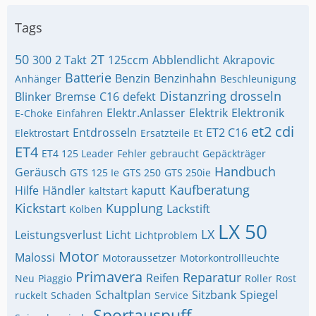
Tags
50
2T
300
2 Takt
125ccm
Abblendlicht
Akrapovic
Batterie
Benzin
Benzinhahn
Anhänger
Beschleunigung
Distanzring
drosseln
Blinker
Bremse
C16
defekt
Elektr.Anlasser
Elektrik
Elektronik
E-Choke
Einfahren
et2 cdi
Entdrosseln
ET2 C16
Elektrostart
Ersatzteile
Et
ET4
ET4 125 Leader
Fehler
gebraucht
Gepäckträger
Handbuch
Geräusch
GTS 125 Ie
GTS 250
GTS 250ie
Kaufberatung
Hilfe
Händler
kaputt
kaltstart
Kickstart
Kupplung
Lackstift
Kolben
LX 50
LX
Leistungsverlust
Licht
Lichtproblem
Motor
Malossi
Motoraussetzer
Motorkontrollleuchte
Primavera
Reparatur
Reifen
Neu
Piaggio
Roller
Rost
Schaltplan
Sitzbank
Spiegel
ruckelt
Schaden
Service
Sportauspuff