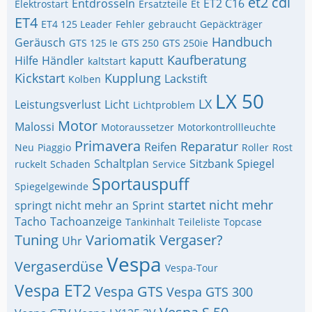
et2 cdi
Entdrosseln
ET2 C16
Elektrostart
Ersatzteile
Et
ET4
ET4 125 Leader
Fehler
gebraucht
Gepäckträger
Handbuch
Geräusch
GTS 125 Ie
GTS 250
GTS 250ie
Kaufberatung
Hilfe
Händler
kaputt
kaltstart
Kickstart
Kupplung
Lackstift
Kolben
LX 50
LX
Leistungsverlust
Licht
Lichtproblem
Motor
Malossi
Motoraussetzer
Motorkontrollleuchte
Primavera
Reparatur
Reifen
Neu
Piaggio
Roller
Rost
Schaltplan
Sitzbank
Spiegel
ruckelt
Schaden
Service
Sportauspuff
Spiegelgewinde
startet nicht mehr
springt nicht mehr an
Sprint
Tacho
Tachoanzeige
Tankinhalt
Teileliste
Topcase
Tuning
Variomatik
Vergaser?
Uhr
Vespa
Vergaserdüse
Vespa-Tour
Vespa ET2
Vespa GTS
Vespa GTS 300