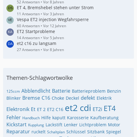
52 Antworten
Vor 8 Jahren
ET 4, Bremshebel stehen unter Strom
11 Antworten
Vor 3 Jahren
Vespa ET2 injection Wegfahrsperre
60 Antworten
Vor 12 Jahren
ET2 Startprobleme
14 Antworten
Vor 5 Jahren
et2 c16 zu langsam
27 Antworten
Vor 8 Jahren
Themen-Schlagwortwolke
Abblendlicht
Batterie
Batterieproblem
Benzin
125ccm
Bremse
C16
defekt
Blinker
Choke
Deckel
Elektrik
et2 cdi
ET4
Elektronik
Et
ET2i
ET 2
ET2 C16
Fehler
Hilfe
kaputt
Karosserie
Kaufberatung
Handbuch
Kickstart
Lackstift
Lenker
Lichtproblem
Motor
Kupplung
Reparatur
ruckelt
Schlüssel
Sitzbank
Spiegel
Schaltplan