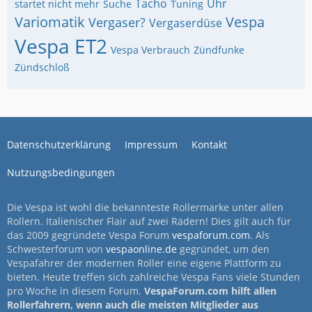
Tacho
Uhr
startet nicht mehr
Suche
Tuning
Variomatik
Vespa
Vergaser?
Vergaserdüse
Vespa ET2
Vespa Verbrauch
Zündfunke
Zündschloß
Datenschutzerklärung
Impressum
Kontakt
Nutzungsbedingungen
Die Vespa ist wohl die bekannteste Rollermarke unter allen
Rollern. Italienischer Flair auf zwei Rädern! Dies gilt auch für
das 2009 gegründete Vespa Forum
vespaforum.com
. Als
Schwesterforum von
vespaonline.de
gegründet, um den
Vespafahrer der modernen Roller eine eigene Plattform zu
bieten. Heute treffen sich zahlreiche Vespa Fans viele Stunden
pro Woche in diesem Forum.
VespaForum.com hilft allen
Rollerfahrern, wenn auch die meisten Mitglieder aus