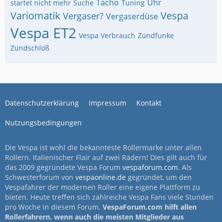
Tacho
Uhr
startet nicht mehr
Suche
Tuning
Variomatik
Vespa
Vergaser?
Vergaserdüse
Vespa ET2
Vespa Verbrauch
Zündfunke
Zündschloß
Datenschutzerklärung
Impressum
Kontakt
Nutzungsbedingungen
Die Vespa ist wohl die bekannteste Rollermarke unter allen
Rollern. Italienischer Flair auf zwei Rädern! Dies gilt auch für
das 2009 gegründete Vespa Forum
vespaforum.com
. Als
Schwesterforum von
vespaonline.de
gegründet, um den
Vespafahrer der modernen Roller eine eigene Plattform zu
bieten. Heute treffen sich zahlreiche Vespa Fans viele Stunden
pro Woche in diesem Forum.
VespaForum.com hilft allen
Rollerfahrern, wenn auch die meisten Mitglieder aus