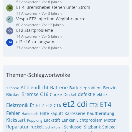
52 Antworten
Vor 8 Jahren
ET 4, Bremshebel stehen unter Strom
11 Antworten
Vor 3 Jahren
Vespa ET2 injection Wegfahrsperre
60 Antworten
Vor 12 Jahren
ET2 Startprobleme
14 Antworten
Vor 5 Jahren
et2 c16 zu langsam
27 Antworten
Vor 8 Jahren
Themen-Schlagwortwolke
Abblendlicht
Batterie
Batterieproblem
Benzin
125ccm
Bremse
C16
defekt
Blinker
Choke
Deckel
Elektrik
et2 cdi
ET4
Elektronik
Et
ET2i
ET 2
ET2 C16
Fehler
Hilfe
kaputt
Karosserie
Kaufberatung
Handbuch
Kickstart
Lackstift
Lenker
Lichtproblem
Motor
Kupplung
Reparatur
ruckelt
Schlüssel
Sitzbank
Spiegel
Schaltplan