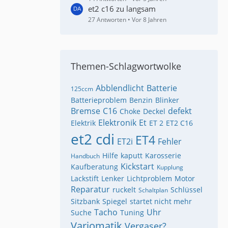
et2 c16 zu langsam
27 Antworten
Vor 8 Jahren
Themen-Schlagwortwolke
Abblendlicht
Batterie
125ccm
Batterieproblem
Benzin
Blinker
Bremse
C16
defekt
Choke
Deckel
Elektronik
Et
Elektrik
ET 2
ET2 C16
et2 cdi
ET4
ET2i
Fehler
Hilfe
kaputt
Karosserie
Handbuch
Kickstart
Kaufberatung
Kupplung
Lackstift
Lenker
Lichtproblem
Motor
Reparatur
ruckelt
Schlüssel
Schaltplan
Sitzbank
Spiegel
startet nicht mehr
Tacho
Uhr
Suche
Tuning
Variomatik
Vergaser?