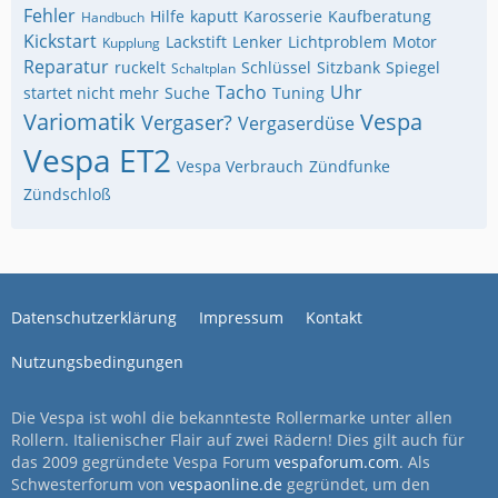
Fehler
Hilfe
kaputt
Karosserie
Kaufberatung
Handbuch
Kickstart
Lackstift
Lenker
Lichtproblem
Motor
Kupplung
Reparatur
ruckelt
Schlüssel
Sitzbank
Spiegel
Schaltplan
Tacho
Uhr
startet nicht mehr
Suche
Tuning
Variomatik
Vespa
Vergaser?
Vergaserdüse
Vespa ET2
Vespa Verbrauch
Zündfunke
Zündschloß
Datenschutzerklärung
Impressum
Kontakt
Nutzungsbedingungen
Die Vespa ist wohl die bekannteste Rollermarke unter allen
Rollern. Italienischer Flair auf zwei Rädern! Dies gilt auch für
das 2009 gegründete Vespa Forum
vespaforum.com
. Als
Schwesterforum von
vespaonline.de
gegründet, um den