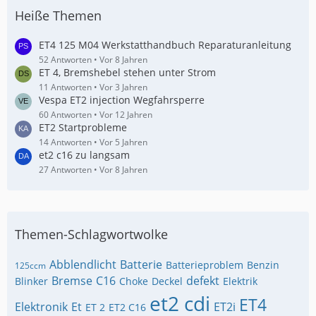
Heiße Themen
ET4 125 M04 Werkstatthandbuch Reparaturanleitung
52 Antworten
Vor 8 Jahren
ET 4, Bremshebel stehen unter Strom
11 Antworten
Vor 3 Jahren
Vespa ET2 injection Wegfahrsperre
60 Antworten
Vor 12 Jahren
ET2 Startprobleme
14 Antworten
Vor 5 Jahren
et2 c16 zu langsam
27 Antworten
Vor 8 Jahren
Themen-Schlagwortwolke
Abblendlicht
Batterie
Batterieproblem
Benzin
125ccm
Bremse
C16
defekt
Blinker
Choke
Deckel
Elektrik
et2 cdi
ET4
Elektronik
Et
ET2i
ET 2
ET2 C16