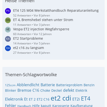
Heiße Themen
ET4 125 M04 Werkstatthandbuch Reparaturanleitung
52 Antworten
Vor 8 Jahren
ET 4, Bremshebel stehen unter Strom
11 Antworten
Vor 3 Jahren
Vespa ET2 injection Wegfahrsperre
60 Antworten
Vor 12 Jahren
ET2 Startprobleme
14 Antworten
Vor 5 Jahren
et2 c16 zu langsam
27 Antworten
Vor 8 Jahren
Themen-Schlagwortwolke
Abblendlicht
Batterie
Batterieproblem
Benzin
125ccm
Bremse
C16
defekt
Blinker
Choke
Deckel
Elektrik
et2 cdi
ET4
Elektronik
Et
ET2i
ET 2
ET2 C16
Fehler
Hilfe
kaputt
Karosserie
Kaufberatung
Handbuch