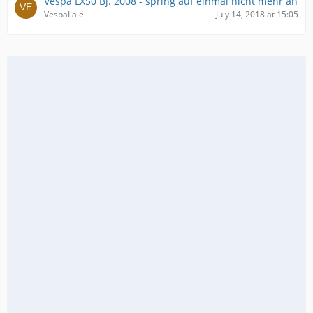
Vespa LX50 Bj. 2008 - spring auf einmal nicht mehr an
VespaLaie
July 14, 2018 at 15:05