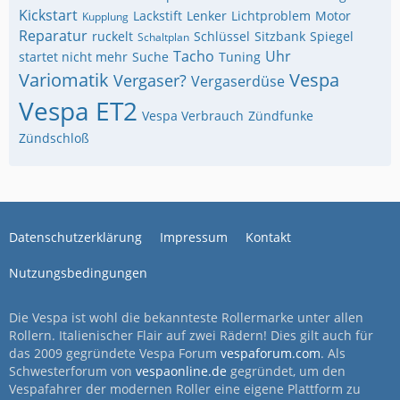
Kickstart
Lackstift
Lenker
Lichtproblem
Motor
Kupplung
Reparatur
ruckelt
Schlüssel
Sitzbank
Spiegel
Schaltplan
Tacho
Uhr
startet nicht mehr
Suche
Tuning
Variomatik
Vespa
Vergaser?
Vergaserdüse
Vespa ET2
Vespa Verbrauch
Zündfunke
Zündschloß
Datenschutzerklärung
Impressum
Kontakt
Nutzungsbedingungen
Die Vespa ist wohl die bekannteste Rollermarke unter allen
Rollern. Italienischer Flair auf zwei Rädern! Dies gilt auch für
das 2009 gegründete Vespa Forum
vespaforum.com
. Als
Schwesterforum von
vespaonline.de
gegründet, um den
Vespafahrer der modernen Roller eine eigene Plattform zu