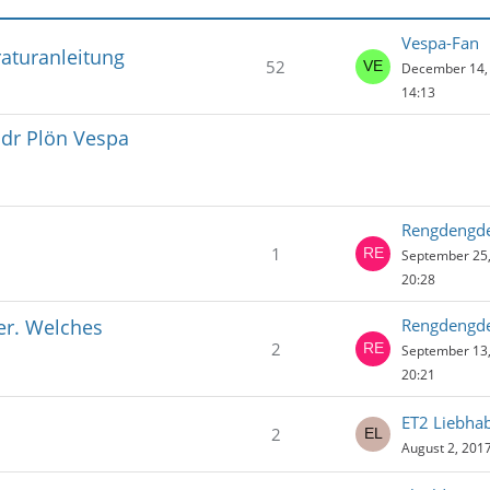
Vespa-Fan
aturanleitung
52
December 14, 
14:13
dr Plön Vespa
Rengdengd
1
September 25,
20:28
er. Welches
Rengdengd
2
September 13,
20:21
ET2 Liebha
2
August 2, 2017