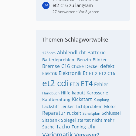
et2 c16 zu langsam
27 Antworten
Vor 8 Jahren
Themen-Schlagwortwolke
Abblendlicht
Batterie
125ccm
Batterieproblem
Benzin
Blinker
Bremse
C16
defekt
Choke
Deckel
Elektronik
Et
Elektrik
ET 2
ET2 C16
et2 cdi
ET4
ET2i
Fehler
Hilfe
kaputt
Karosserie
Handbuch
Kickstart
Kaufberatung
Kupplung
Lackstift
Lenker
Lichtproblem
Motor
Reparatur
ruckelt
Schlüssel
Schaltplan
Sitzbank
Spiegel
startet nicht mehr
Tacho
Uhr
Suche
Tuning
Variomatik
Vergaser?