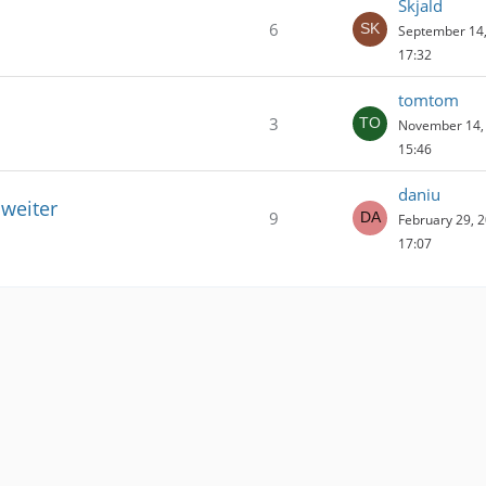
Skjald
6
September 14,
17:32
tomtom
3
November 14, 
15:46
daniu
 weiter
9
February 29, 2
17:07