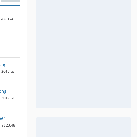
2023 at
eng
 2017 at
eng
 2017 at
ber
 at 23:48