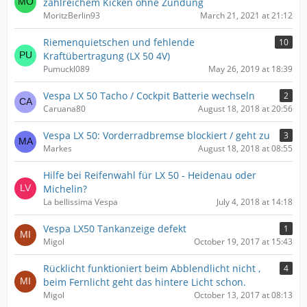
zahlreichem Kicken ohne Zündung
MoritzBerlin93
March 21, 2021 at 21:12
Riemenquietschen und fehlende
10
Kraftübertragung (LX 50 4V)
Pumuckl089
May 26, 2019 at 18:39
Vespa LX 50 Tacho / Cockpit Batterie wechseln
2
Caruana80
August 18, 2018 at 20:56
Vespa LX 50: Vorderradbremse blockiert / geht zu
3
Markes
August 18, 2018 at 08:55
Hilfe bei Reifenwahl für LX 50 - Heidenau oder
Michelin?
La bellissima Vespa
July 4, 2018 at 14:18
Vespa LX50 Tankanzeige defekt
1
Migol
October 19, 2017 at 15:43
Rücklicht funktioniert beim Abblendlicht nicht ,
4
beim Fernlicht geht das hintere Licht schon.
Migol
October 13, 2017 at 08:13