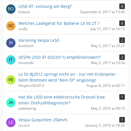
LX50 4T: Leistung am Berg?
8
boback
September 6, 2017 at 13:49
Welches Ladegerät für Batterie LX 50 2T ?
6
scully
July 17, 2017 at 14:15
Varioring Vespa Lx50
2
bivelitsch
May 5, 2017 at 23:27
VESPA LX50 4T (03/2011) empfehlenswert?
2
Itsmetobi
May 5, 2017 at 23:24
Lx 50 Bj2012 springt nicht an - nur mit Kickstarter -
beim Bremsen wird "kein Öl" angezeigz
VespaLx502012
August 8, 2016 at 00:11
Hat die LX50 eine elektronische Drossel bzw.
1
einen Drehzahlbegrenzer?
jadekoenig
May 2, 2016 at 09:15
Vespa Gutachten 25km/h
1
Lecson
January 5, 2016 at 18:26