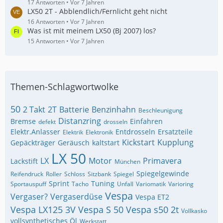
17 Antworten
Vor 7 Jahren
LX50 2T - Abblendlich/Fernlicht geht nicht
16 Antworten
Vor 7 Jahren
Was ist mit meinem LX50 (Bj 2007) los?
15 Antworten
Vor 7 Jahren
Themen-Schlagwortwolke
50
2 Takt
2T
Batterie
Benzinhahn
Beschleunigung
Distanzring
Bremse
Einfahren
defekt
drosseln
Elektr.Anlasser
Entdrosseln
Ersatzteile
Elektrik
Elektronik
Kickstart
Kupplung
Gepäckträger
Geräusch
kaltstart
LX 50
LX
Motor
Primavera
Lackstift
München
Spiegelgewinde
Reifendruck
Roller
Schloss
Sitzbank
Spiegel
Sprint
Tuning
Sportauspuff
Tacho
Unfall
Variomatik
Varioring
Vespa
Vergaser?
Vergaserdüse
Vespa ET2
Vespa LX125 3V
Vespa S 50
Vespa s50 2t
Vollkasko
vollsynthetisches Öl
Werkstatt