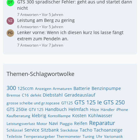
GTS 300 spradischer Fehler: geht aus und startet dann
nicht
7 Antworten
Vor 5 Jahren
Leistung am Berg zu gering
6 Antworten
Vor 5 Jahren
Lenker vorne: Wenn ich diesen kurz los lasse fängt
extrem zum Pendeln an.
7 Antworten
Vor 7 Jahren
Themen-Schlagwortwolke
300
125ccm
Batterie
Benzinpumpe
Anzeigen
Armaturen
Diebstahl
Geradeauslauf
Bremse
C16
defekt
GTS 125 Ie
GTS 250
grosse scheibe und gr.topcase
GT125
GTS 250ie
Handbuch
Helmfach
GTV 125
Hitze
Händler
iPhone
klebrig
Kosten
Kühlwasser
Kaufberatung
Kontolllampe
Reparatur
Navi
Reifen
Leistungsverlust
Motor
Piaggio
Service
Sitzbank
Tacho
Tachoanzeige
Schlüssel
Steckdose
Teileliste
Temperaturgeber
Thermometer
Tuning
Uhr
Variomatik