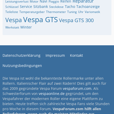
Reparatur
Navi
Reifen
Leistungsverlust
Motor
Piaggio
Service
Sitzbank
Tacho
Tachoanzeige
Schlüssel
Steckdose
Teileliste
Temperaturgeber
Thermometer
Tuning
Uhr
Variomatik
Vespa GTS
Vespa
Vespa GTS 300
Winter
Werkstatt
Datenschutzerklärung
Impressum
Kontakt
Nutzungsbedingungen
Die Vespa ist wohl die bekannteste Rollermarke unter allen
Rollern. Italienischer Flair auf zwei Rädern! Dies gilt auch für
das 2009 gegründete Vespa Forum
vespaforum.com
. Als
Schwesterforum von
vespaonline.de
gegründet, um den
Vespafahrer der modernen Roller eine eigene Plattform zu
bieten. Heute treffen sich zahlreiche Vespa Fans viele Stunden
pro Woche in diesem Forum.
VespaForum.com hilft allen
Rollerfahrern, wenn auch die meisten Mitglieder aus