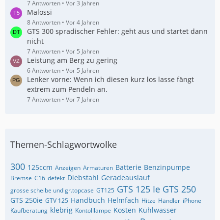
7 Antworten
Vor 3 Jahren
Malossi
8 Antworten
Vor 4 Jahren
GTS 300 spradischer Fehler: geht aus und startet dann
nicht
7 Antworten
Vor 5 Jahren
Leistung am Berg zu gering
6 Antworten
Vor 5 Jahren
Lenker vorne: Wenn ich diesen kurz los lasse fängt
extrem zum Pendeln an.
7 Antworten
Vor 7 Jahren
Themen-Schlagwortwolke
300
125ccm
Batterie
Benzinpumpe
Anzeigen
Armaturen
Diebstahl
Geradeauslauf
Bremse
C16
defekt
GTS 125 Ie
GTS 250
grosse scheibe und gr.topcase
GT125
GTS 250ie
Handbuch
Helmfach
GTV 125
Hitze
Händler
iPhone
klebrig
Kosten
Kühlwasser
Kaufberatung
Kontolllampe